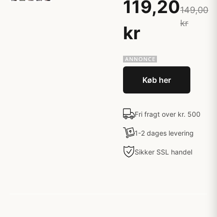
119,20
149,00
kr
kr
Køb her
Fri fragt over kr. 500
1-2 dages levering
Sikker SSL handel