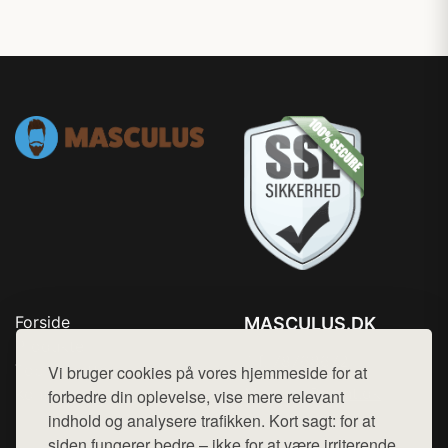
Forside
MASCULUS.DK
Produkter
Tlf. 78768672
Top Rabatter
Vi bruger cookies på vores hjemmeside for at
Mail:
hej@want.dk
Kontakt
forbedre din oplevelse, vise mere relevant
indhold og analysere trafikken. Kort sagt: for at
Cookie- og privatlivspolitik
siden fungerer bedre – ikke for at være irriterende.