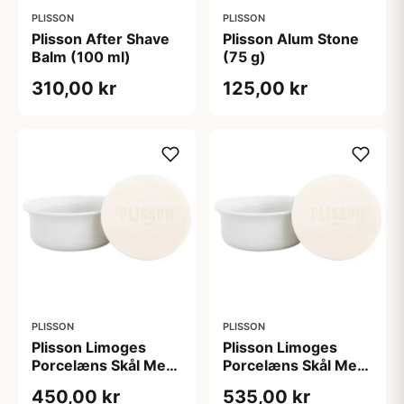
PLISSON
PLISSON
Plisson After Shave
Plisson Alum Stone
Balm (100 ml)
(75 g)
310,00 kr
125,00 kr
PLISSON
PLISSON
Plisson Limoges
Plisson Limoges
Porcelæns Skål Med
Porcelæns Skål Med
Barbersæbe (1 stk)
Barbersæbe Og Låg I
450,00 kr
535,00 kr
Lysbirk (1 stk)