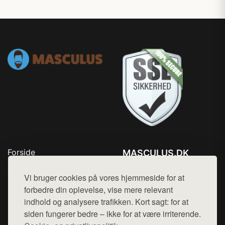
Forside
MASCULUS.DK
Produkter
Tlf. 78768672
Top Rabatter
Vi bruger cookies på vores hjemmeside for at
Mail:
hej@want.dk
Kontakt
forbedre din oplevelse, vise mere relevant
indhold og analysere trafikken. Kort sagt: for at
Cookie- og privatlivspolitik
siden fungerer bedre – ikke for at være irriterende.