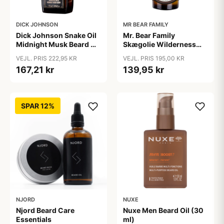
DICK JOHNSON
MR BEAR FAMILY
Dick Johnson Snake Oil
Mr. Bear Family
Midnight Musk Beard Oil
Skægolie Wilderness
(50 ml)
(30 ml)
VEJL. PRIS 222,95 KR
VEJL. PRIS 195,00 KR
167,21 kr
139,95 kr
SPAR 12%
NJORD
NUXE
Njord Beard Care
Nuxe Men Beard Oil (30
Essentials
ml)