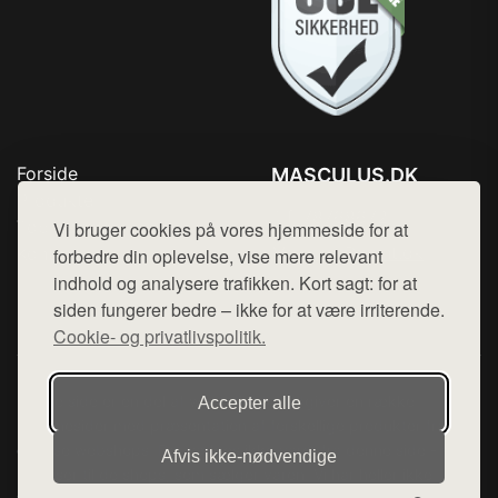
Forside
MASCULUS.DK
Produkter
Tlf. 78768672
Top Rabatter
Vi bruger cookies på vores hjemmeside for at
Mail:
hej@want.dk
Kontakt
forbedre din oplevelse, vise mere relevant
indhold og analysere trafikken. Kort sagt: for at
Cookie- og privatlivspolitik
siden fungerer bedre – ikke for at være irriterende.
Cookie- og privatlivspolitik.
Denne side er en del af want.dk, der udgiver en række
Accepter alle
hjemmesider med præsentation af forskellige produkter fra
diverse webshops. Der sælges ikke varer fra denne side - vi
Afvis ikke‑nødvendige
henviser til de shops, som sælger varen. Vi har heller ikke