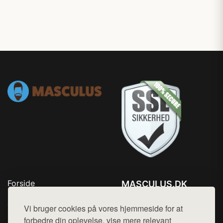
Forside
MASCULUS.DK
Produkter
Tlf. 78768672
Top Rabatter
Vi bruger cookies på vores hjemmeside for at
Mail:
hej@want.dk
Kontakt
forbedre din oplevelse, vise mere relevant