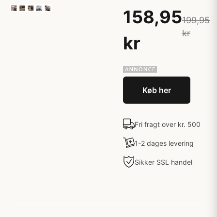
158,95
199,95
kr
kr
Køb her
Fri fragt over kr. 500
1-2 dages levering
Sikker SSL handel