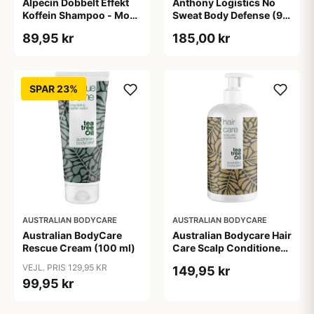
Alpecin Dobbelt Effekt
Anthony Logistics No
Koffein Shampoo - Mod
Sweat Body Defense (90
Hårtab (200 ml)
ml)
89,95 kr
185,00 kr
SPAR 23%
AUSTRALIAN BODYCARE
AUSTRALIAN BODYCARE
Australian BodyCare
Australian Bodycare Hair
Rescue Cream (100 ml)
Care Scalp Conditioner
(500 ml)
VEJL. PRIS 129,95 KR
149,95 kr
99,95 kr