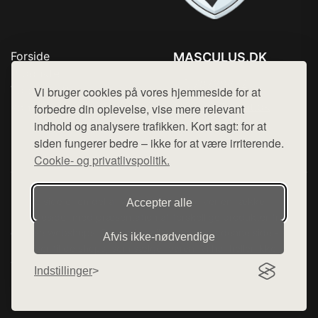
Forside
MASCULUS.DK
Produkter
Tlf. 78768672
Top Rabatter
Vi bruger cookies på vores hjemmeside for at
Mail:
hej@want.dk
Kontakt
forbedre din oplevelse, vise mere relevant
indhold og analysere trafikken. Kort sagt: for at
Cookie- og privatlivspolitik
siden fungerer bedre – ikke for at være irriterende.
Cookie- og privatlivspolitik.
Denne side er en del af want.dk, der udgiver en række
Accepter alle
hjemmesider med præsentation af forskellige produkter fra
diverse webshops. Der sælges ikke varer fra denne side - vi
Afvis ikke‑nødvendige
henviser til de shops, som sælger varen. Vi har heller ikke
varerne på lager.
Indstillinger
© 2026 masculus.dk. Alle rettigheder forbeholdes.