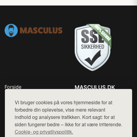
Forside
MASCULUS.DK
Produkter
Tlf. 78768672
Top Rabatter
Vi bruger cookies på vores hjemmeside for at
Mail:
hej@want.dk
Kontakt
forbedre din oplevelse, vise mere relevant
indhold og analysere trafikken. Kort sagt: for at
Cookie- og privatlivspolitik
siden fungerer bedre – ikke for at være irriterende.
Cookie- og privatlivspolitik.