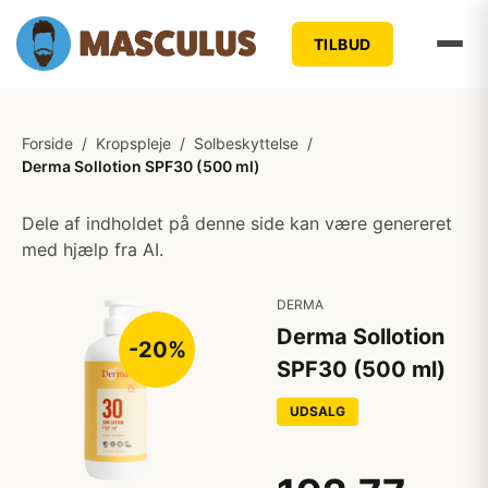
TILBUD
Forside
/
Kropspleje
/
Solbeskyttelse
/
Derma Sollotion SPF30 (500 ml)
Dele af indholdet på denne side kan være genereret
med hjælp fra AI.
DERMA
Derma Sollotion
-20%
SPF30 (500 ml)
UDSALG