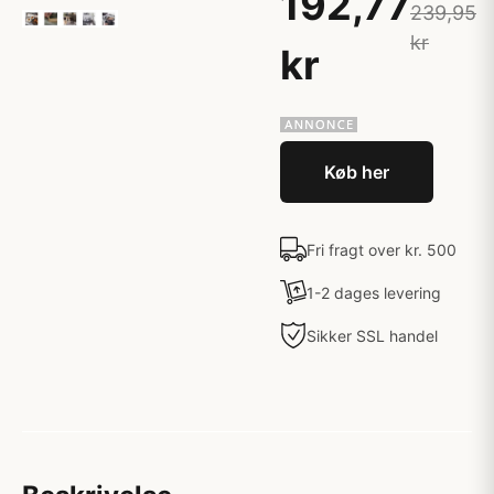
192,77
239,95
kr
kr
Køb her
Fri fragt over kr. 500
1-2 dages levering
Sikker SSL handel