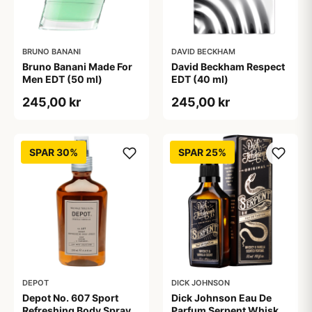
BRUNO BANANI
DAVID BECKHAM
Bruno Banani Made For
David Beckham Respect
Men EDT (50 ml)
EDT (40 ml)
245,00 kr
245,00 kr
SPAR 30%
SPAR 25%
DEPOT
DICK JOHNSON
Depot No. 607 Sport
Dick Johnson Eau De
Refreshing Body Spray
Parfum Serpent Whiskey