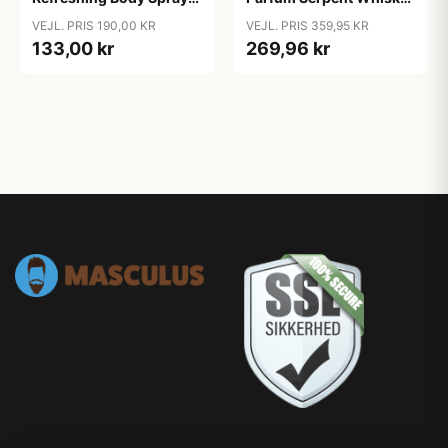
(200 ml)
& Vanilla (50 ml)
VEJL. PRIS 190,00 KR
VEJL. PRIS 359,95 KR
133,00 kr
269,96 kr