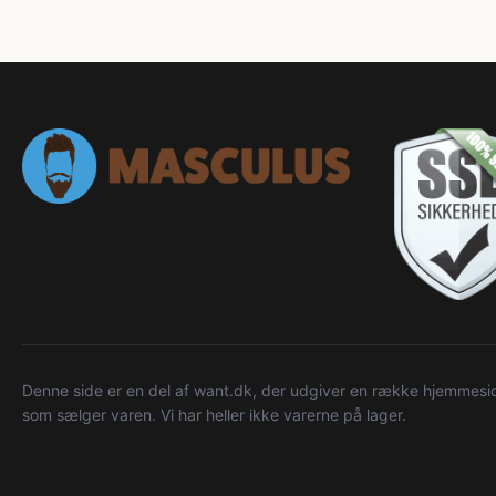
Denne side er en del af want.dk, der udgiver en række hjemmeside
som sælger varen. Vi har heller ikke varerne på lager.