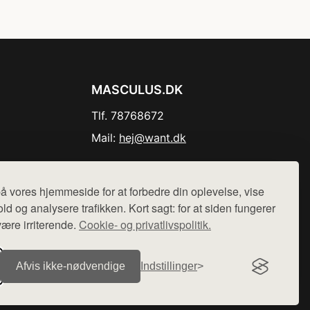
MASCULUS.DK
Tlf. 78768672
Mail:
hej@want.dk
Cookie- og privatlivspolitik
å vores hjemmeside for at forbedre din oplevelse, vise
ld og analysere trafikken. Kort sagt: for at siden fungerer
være irriterende.
Cookie- og privatlivspolitik.
r sælges ikke varer fra denne side - vi henviser til de shops,
Afvis ikke‑nødvendige
Indstillinger