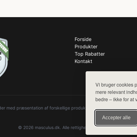
Forside
Produkter
Top Rabatter
Kontakt
Vi bruger cookies p
mere relevant indho
bedre – ikke for at 
r med præsentation af forskellige produkter fra diverse webshops. De
Accepter alle
© 2026 masculus.dk. Alle rettigheder forbeholdes.