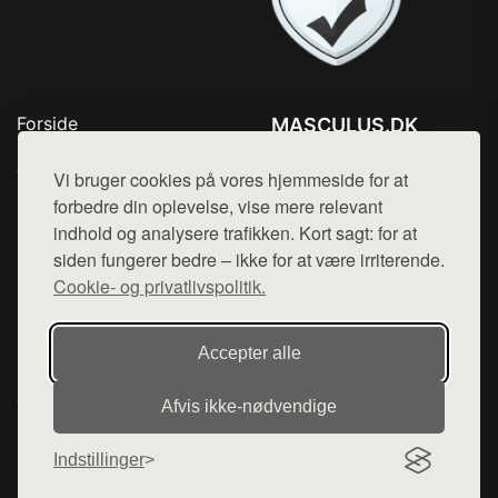
Forside
MASCULUS.DK
Produkter
Tlf. 78768672
Top Rabatter
Vi bruger cookies på vores hjemmeside for at
Mail:
hej@want.dk
Kontakt
forbedre din oplevelse, vise mere relevant
indhold og analysere trafikken. Kort sagt: for at
Cookie- og privatlivspolitik
siden fungerer bedre – ikke for at være irriterende.
Cookie- og privatlivspolitik.
Denne side er en del af want.dk, der udgiver en række
Accepter alle
hjemmesider med præsentation af forskellige produkter fra
diverse webshops. Der sælges ikke varer fra denne side - vi
Afvis ikke‑nødvendige
henviser til de shops, som sælger varen. Vi har heller ikke
varerne på lager.
Indstillinger
© 2026 masculus.dk. Alle rettigheder forbeholdes.