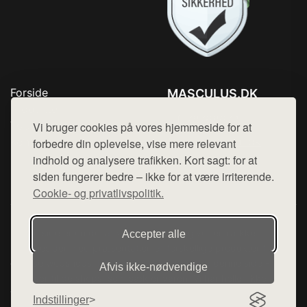
Forside
MASCULUS.DK
Produkter
Tlf. 78768672
Top Rabatter
Vi bruger cookies på vores hjemmeside for at
Mail:
hej@want.dk
Kontakt
forbedre din oplevelse, vise mere relevant
indhold og analysere trafikken. Kort sagt: for at
Cookie- og privatlivspolitik
siden fungerer bedre – ikke for at være irriterende.
Cookie- og privatlivspolitik.
Denne side er en del af want.dk, der udgiver en række
Accepter alle
hjemmesider med præsentation af forskellige produkter fra
diverse webshops. Der sælges ikke varer fra denne side - vi
Afvis ikke‑nødvendige
henviser til de shops, som sælger varen. Vi har heller ikke
varerne på lager.
Indstillinger