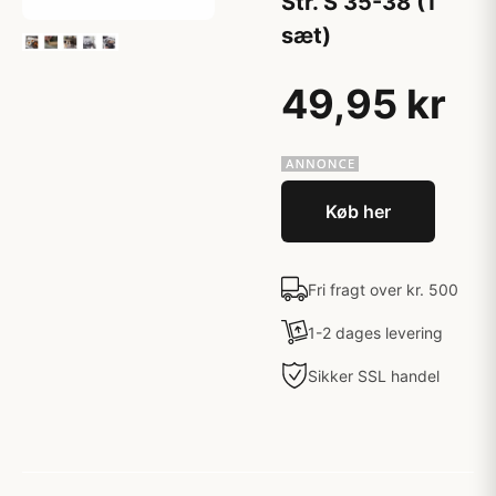
Str. S 35-38 (1
sæt)
49,95 kr
Køb her
Fri fragt over kr. 500
1-2 dages levering
Sikker SSL handel