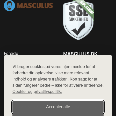
Forside
MASCULUS.DK
Produkter
Tlf. 78768672
Top Rabatter
Vi bruger cookies på vores hjemmeside for at
Mail:
hej@want.dk
Kontakt
forbedre din oplevelse, vise mere relevant
indhold og analysere trafikken. Kort sagt: for at
Cookie- og privatlivspolitik
siden fungerer bedre – ikke for at være irriterende.
Cookie- og privatlivspolitik.
Denne side er en del af want.dk, der udgiver en række
Accepter alle
hjemmesider med præsentation af forskellige produkter fra