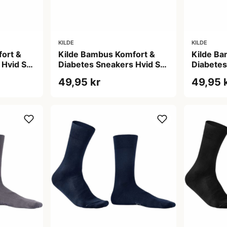
KILDE
KILDE
ort &
Kilde Bambus Komfort &
Kilde Ba
Hvid Str.
Diabetes Sneakers Hvid Str.
Diabetes
S 35-38 (1 sæt)
M 39-42 
49,95 kr
49,95 