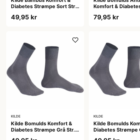
Kilde Bambus Komfort &
Kilde Bomulds Anti
Diabetes Strømpe Sort Str.
Komfort & Diabete
XL 47-50 (1 sæt)
Strømpe Sort Str.
49,95 kr
79,95 kr
(1 sæt)
KILDE
KILDE
Kilde Bomulds Komfort &
Kilde Bomulds Kom
Diabetes Strømpe Grå Str.
Diabetes Strømpe G
M 39-42 (1 sæt)
S 35-38 (1 sæt)