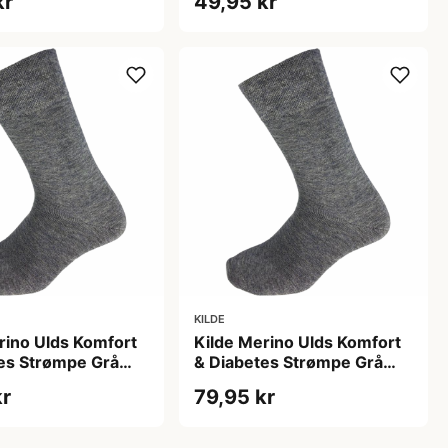
kr
49,95 kr
KILDE
rino Ulds Komfort
Kilde Merino Ulds Komfort
es Strømpe Grå
& Diabetes Strømpe Grå
9-42 (1 sæt)
Str. S 35-38 (1 sæt)
kr
79,95 kr