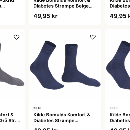
-Skrid
Kilde Bomulds Komfort &
Kilde Bo
s
Diabetes Strømpe Beige
Diabetes
 M 39-42
Str. L 43-46 (1 sæt)
Str. S 3
49,95 kr
49,95 
KILDE
KILDE
fort &
Kilde Bomulds Komfort &
Kilde Bo
rå Str.
Diabetes Strømpe
Diabete
Mørkeblå Str. L 43-46 (1
Mørkeblå