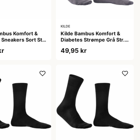
KILDE
mbus Komfort &
Kilde Bambus Komfort &
 Sneakers Sort Str.
Diabetes Strømpe Grå Str. L
(1 sæt)
43-46 (1 sæt)
kr
49,95 kr