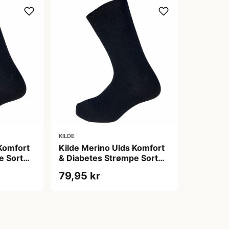
KILDE
Komfort
Kilde Merino Ulds Komfort
e Sort
& Diabetes Strømpe Sort
t)
Str. S 35-38 (1 sæt)
79,95 kr