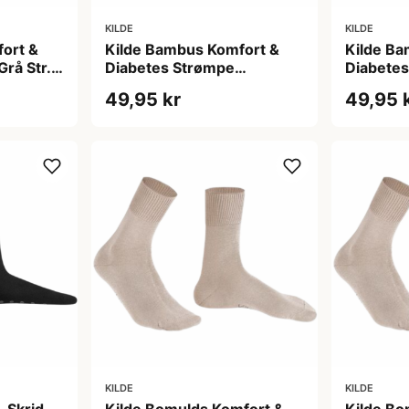
KILDE
KILDE
ort &
Kilde Bambus Komfort &
Kilde Ba
rå Str.
Diabetes Strømpe
Diabetes
Mørkeblå Str. M 39-42 (1
L 43-46 
49,95 kr
49,95 
sæt)
KILDE
KILDE