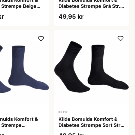
mulds Komfort &
Kilde Bomulds Komfort &
 Strømpe Beige
Diabetes Strømpe Grå Str. L
5-38 (1 sæt)
43-46 (1 sæt)
kr
49,95 kr
KILDE
mulds Komfort &
Kilde Bomulds Komfort &
s Strømpe
Diabetes Strømpe Sort Str.
 Str. S 35-38 (1
M 39-42 (1 sæt)