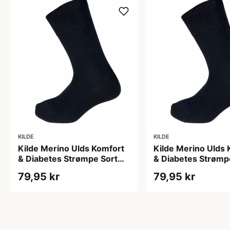
KILDE
KILDE
Kilde Merino Ulds Komfort
Kilde Merino Ulds 
& Diabetes Strømpe Sort
& Diabetes Strømp
Str. L 43-46 (1 sæt)
Str. M 39-42 (1 sæ
79,95 kr
79,95 kr