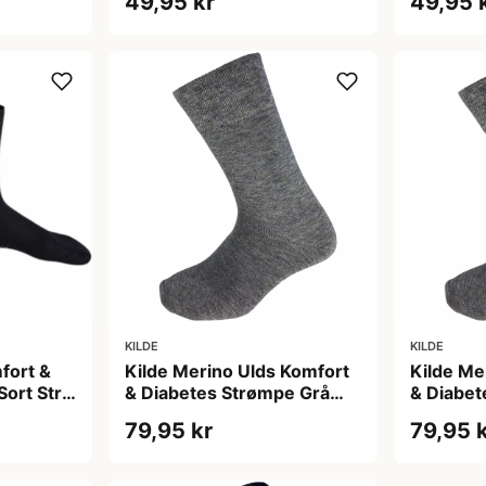
49,95 kr
49,95 
sæt)
sæt)
KILDE
KILDE
fort &
Kilde Merino Ulds Komfort
Kilde Me
ort Str.
& Diabetes Strømpe Grå
& Diabet
Str. L 43-46 (1 sæt)
Str. M 3
79,95 kr
79,95 