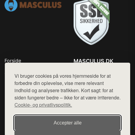
Forside
MASCULUS.DK
Produkter
Tlf. 78768672
Top Rabatter
Vi bruger cookies på vores hjemmeside for at
Mail:
hej@want.dk
Kontakt
forbedre din oplevelse, vise mere relevant
indhold og analysere trafikken. Kort sagt: for at
Cookie- og privatlivspolitik
siden fungerer bedre – ikke for at være irriterende.
Cookie- og privatlivspolitik.
Denne side er en del af want.dk, der udgiver en række
Accepter alle
hjemmesider med præsentation af forskellige produkter fra