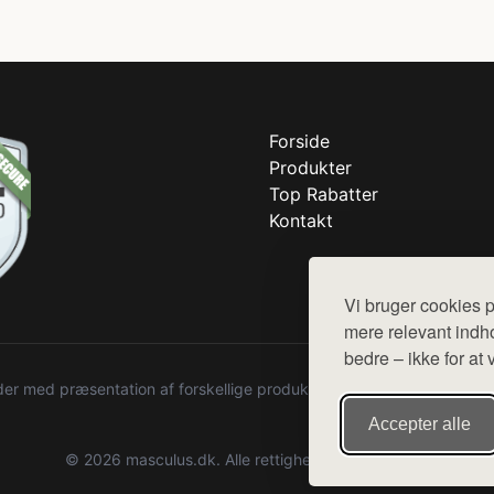
Forside
Produkter
Top Rabatter
Kontakt
Vi bruger cookies p
mere relevant indho
bedre – ikke for at 
r med præsentation af forskellige produkter fra diverse webshops. De
Accepter alle
© 2026 masculus.dk. Alle rettigheder forbeholdes.