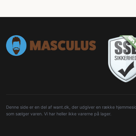
Denne side er en del af want.dk, der udgiver en række hjemmeside
som sælger varen. Vi har heller ikke varerne på lager.