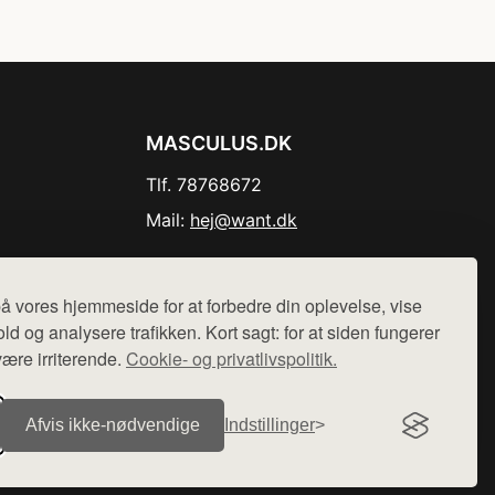
MASCULUS.DK
Tlf. 78768672
Mail:
hej@want.dk
Cookie- og privatlivspolitik
å vores hjemmeside for at forbedre din oplevelse, vise
ld og analysere trafikken. Kort sagt: for at siden fungerer
være irriterende.
Cookie- og privatlivspolitik.
r sælges ikke varer fra denne side - vi henviser til de shops,
Afvis ikke‑nødvendige
Indstillinger