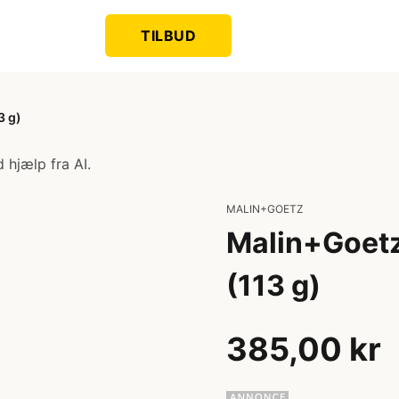
TILBUD
3 g)
 hjælp fra AI.
MALIN+GOETZ
Malin+Goet
(113 g)
385,00 kr