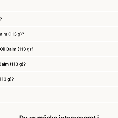
?
alm (113 g)?
il Balm (113 g)?
Balm (113 g)?
113 g)?
Du er måske interesseret i