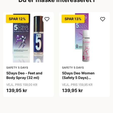
SPAR 12%
SPAR 13%
SAFETY 5 DAYS
SAFETY 5 DAYS
5Days Deo - Feet and
5Days Deo Women
Body Spray (32 ml)
(Safety 5 Days)
Antiperspirant
VEJL. PRIS 159,00 KR
VEJL. PRIS 159,95 KR
139,95 kr
139,95 kr