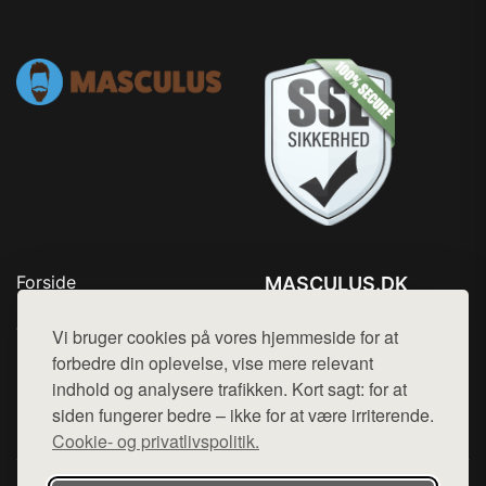
Forside
MASCULUS.DK
Produkter
Tlf. 78768672
Top Rabatter
Vi bruger cookies på vores hjemmeside for at
Mail:
hej@want.dk
Kontakt
forbedre din oplevelse, vise mere relevant
indhold og analysere trafikken. Kort sagt: for at
Cookie- og privatlivspolitik
siden fungerer bedre – ikke for at være irriterende.
Cookie- og privatlivspolitik.