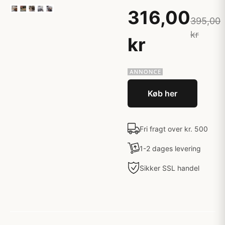
316,00
395,00
kr
kr
Køb her
Fri fragt over kr. 500
1-2 dages levering
Sikker SSL handel