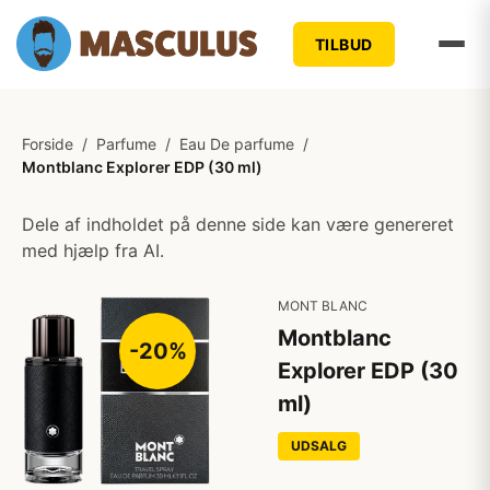
TILBUD
Forside
/
Parfume
/
Eau De parfume
/
Montblanc Explorer EDP (30 ml)
Dele af indholdet på denne side kan være genereret
med hjælp fra AI.
MONT BLANC
Montblanc
-20%
Explorer EDP (30
ml)
UDSALG