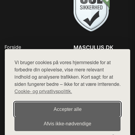
Forside
MASCULUS.DK
Produkter
Tlf. 78768672
Top Rabatter
Vi bruger cookies på vores hjemmeside for at
Mail:
hej@want.dk
Kontakt
forbedre din oplevelse, vise mere relevant
indhold og analysere trafikken. Kort sagt: for at
Cookie- og privatlivspolitik
siden fungerer bedre – ikke for at være irriterende.
Cookie- og privatlivspolitik.
Denne side er en del af want.dk, der udgiver en række
Accepter alle
hjemmesider med præsentation af forskellige produkter fra
diverse webshops. Der sælges ikke varer fra denne side - vi
Afvis ikke‑nødvendige
henviser til de shops, som sælger varen. Vi har heller ikke