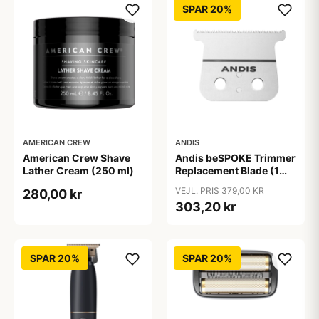
SPAR 20%
AMERICAN CREW
ANDIS
American Crew Shave
Andis beSPOKE Trimmer
Lather Cream (250 ml)
Replacement Blade (1
stk)
VEJL. PRIS 379,00 KR
280,00 kr
303,20 kr
SPAR 20%
SPAR 20%