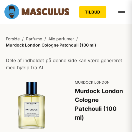
TILBUD
Forside
/
Parfume
/
Alle parfumer
/
Murdock London Cologne Patchouli (100 ml)
Dele af indholdet på denne side kan være genereret
med hjælp fra AI.
MURDOCK LONDON
Murdock London
Cologne
Patchouli (100
ml)