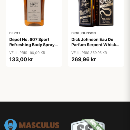
DEPOT
DICK JOHNSON
Depot No. 607 Sport
Dick Johnson Eau De
Refreshing Body Spray
Parfum Serpent Whiskey
(200 ml)
& Vanilla (50 ml)
VEJL. PRIS 190,00 KR
VEJL. PRIS 359,95 KR
133,00 kr
269,96 kr