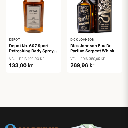
DEPOT
DICK JOHNSON
Depot No. 607 Sport
Dick Johnson Eau De
Refreshing Body Spray
Parfum Serpent Whiskey
(200 ml)
& Vanilla (50 ml)
VEJL. PRIS 190,00 KR
VEJL. PRIS 359,95 KR
133,00 kr
269,96 kr