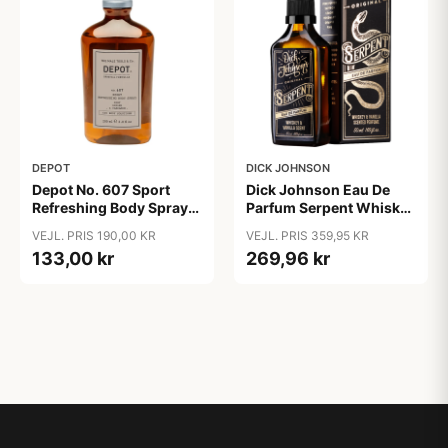
DEPOT
DICK JOHNSON
Depot No. 607 Sport
Dick Johnson Eau De
Refreshing Body Spray
Parfum Serpent Whiskey
(200 ml)
& Vanilla (50 ml)
VEJL. PRIS 190,00 KR
VEJL. PRIS 359,95 KR
133,00 kr
269,96 kr