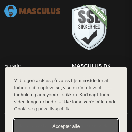
Forside
MASCULUS.DK
Produkter
Tlf. 78768672
Top Rabatter
Vi bruger cookies på vores hjemmeside for at
Mail:
hej@want.dk
Kontakt
forbedre din oplevelse, vise mere relevant
indhold og analysere trafikken. Kort sagt: for at
Cookie- og privatlivspolitik
siden fungerer bedre – ikke for at være irriterende.
Cookie- og privatlivspolitik.
Denne side er en del af want.dk, der udgiver en række
Accepter alle