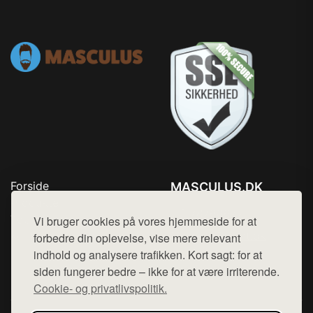
Forside
MASCULUS.DK
Produkter
Tlf. 78768672
Top Rabatter
Vi bruger cookies på vores hjemmeside for at
Mail:
hej@want.dk
Kontakt
forbedre din oplevelse, vise mere relevant
indhold og analysere trafikken. Kort sagt: for at
Cookie- og privatlivspolitik
siden fungerer bedre – ikke for at være irriterende.
Cookie- og privatlivspolitik.