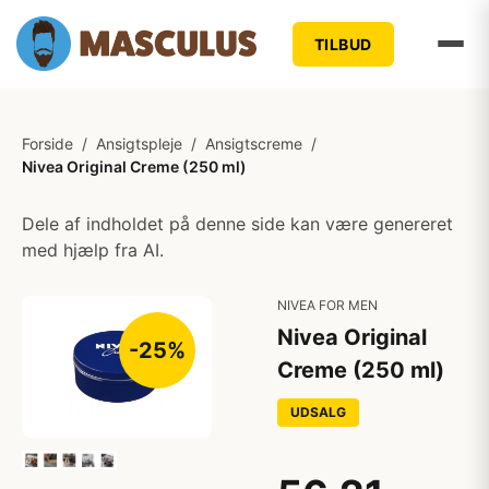
TILBUD
Forside
/
Ansigtspleje
/
Ansigtscreme
/
Nivea Original Creme (250 ml)
Dele af indholdet på denne side kan være genereret
med hjælp fra AI.
NIVEA FOR MEN
Nivea Original
-25%
Creme (250 ml)
UDSALG