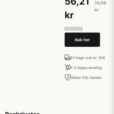
56,21
74,95
kr
kr
Køb her
Fri fragt over kr. 500
1-2 dages levering
Sikker SSL handel