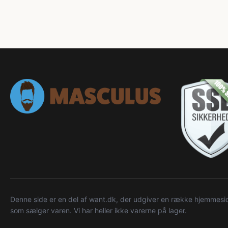
Denne side er en del af want.dk, der udgiver en række hjemmeside
som sælger varen. Vi har heller ikke varerne på lager.