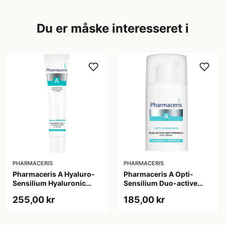
Du er måske interesseret i
PHARMACERIS
PHARMACERIS
Pharmaceris A Hyaluro-
Pharmaceris A Opti-
Sensilium Hyaluronic
Sensilium Duo-active
Acid Face Creme (40 ml)
Anti-wrinkle Eye Cream
255,00 kr
185,00 kr
(15 ml)