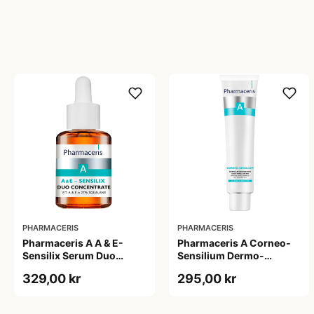
PHARMACERIS
PHARMACERIS
Pharmaceris A A & E-
Pharmaceris A Corneo-
Sensilix Serum Duo
Sensilium Dermo-
Concentrate (30 ml)
regenerating Soothing
329,00 kr
295,00 kr
Cream (75 ml)