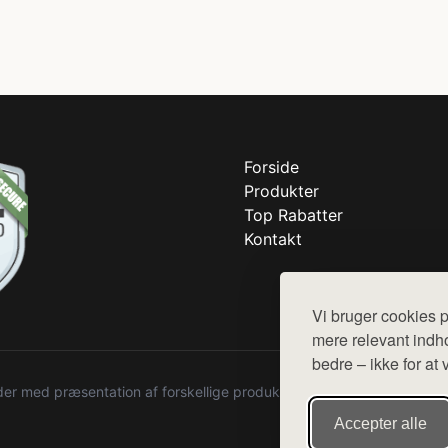
Forside
Produkter
Top Rabatter
Kontakt
Vi bruger cookies p
mere relevant indho
bedre – ikke for at 
r med præsentation af forskellige produkter fra diverse webshops. De
Accepter alle