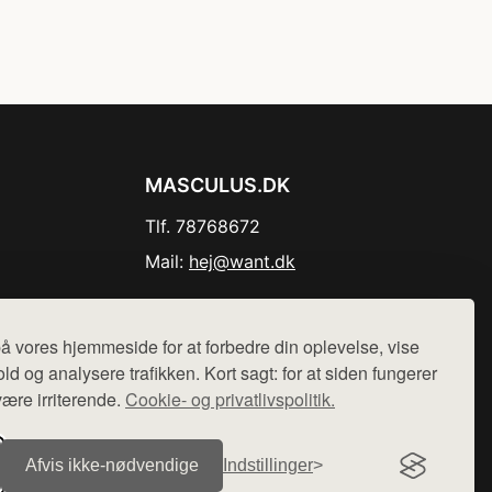
MASCULUS.DK
Tlf. 78768672
Mail:
hej@want.dk
Cookie- og privatlivspolitik
å vores hjemmeside for at forbedre din oplevelse, vise
ld og analysere trafikken. Kort sagt: for at siden fungerer
være irriterende.
Cookie- og privatlivspolitik.
r sælges ikke varer fra denne side - vi henviser til de shops,
Afvis ikke‑nødvendige
Indstillinger