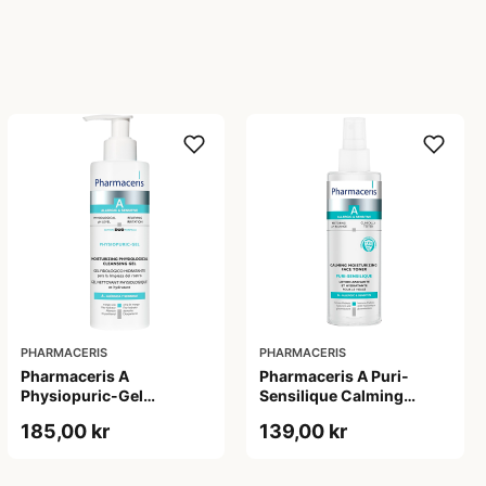
PHARMACERIS
PHARMACERIS
Pharmaceris A
Pharmaceris A Puri-
Physiopuric-Gel
Sensilique Calming
Moisturizing
Moisturizing Face Toner
185,00 kr
139,00 kr
Physiological Cleansing
(200 ml)
Gel (190 ml)