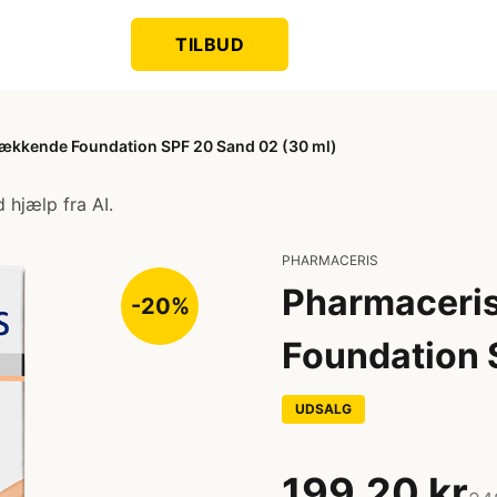
TILBUD
 Dækkende Foundation SPF 20 Sand 02 (30 ml)
 hjælp fra AI.
PHARMACERIS
Pharmaceris
-20%
Foundation 
UDSALG
199,20 kr