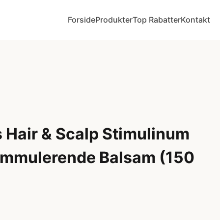
Forside
Produkter
Top Rabatter
Kontakt
 Hair & Scalp Stimulinum
immulerende Balsam (150