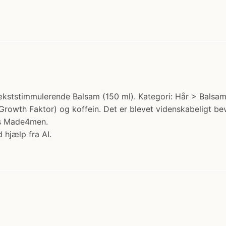
ststimmulerende Balsam (150 ml). Kategori: Hår > Balsam. 
 Growth Faktor) og koffein. Det er blevet videnskabeligt be
os Made4men.
 hjælp fra AI.