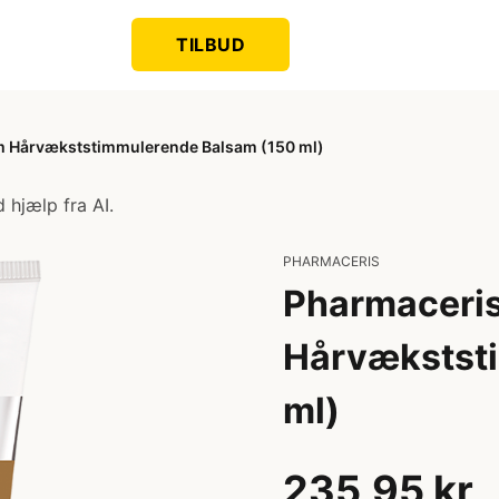
TILBUD
um Hårvækststimmulerende Balsam (150 ml)
 hjælp fra AI.
PHARMACERIS
Pharmaceris
Hårvækstst
ml)
235,95 kr