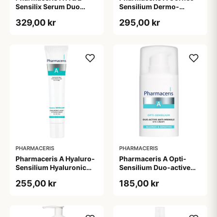
Sensilix Serum Duo
Sensilium Dermo-
Concentrate (30 ml)
regenerating Soothing
329,00 kr
295,00 kr
Cream (75 ml)
PHARMACERIS
PHARMACERIS
Pharmaceris A Hyaluro-
Pharmaceris A Opti-
Sensilium Hyaluronic
Sensilium Duo-active
Acid Face Creme (40 ml)
Anti-wrinkle Eye Cream
255,00 kr
185,00 kr
(15 ml)