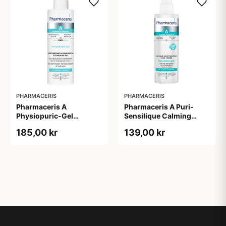
PHARMACERIS
PHARMACERIS
Pharmaceris A
Pharmaceris A Puri-
Physiopuric-Gel
Sensilique Calming
Moisturizing
Moisturizing Face Toner
185,00 kr
139,00 kr
Physiological Cleansing
(200 ml)
Gel (190 ml)