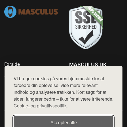
Forside
MASCULUS.DK
Produkter
Tlf. 78768672
Top Rabatter
Vi bruger cookies på vores hjemmeside for at
Mail:
hej@want.dk
Kontakt
forbedre din oplevelse, vise mere relevant
indhold og analysere trafikken. Kort sagt: for at
Cookie- og privatlivspolitik
siden fungerer bedre – ikke for at være irriterende.
Cookie- og privatlivspolitik.
Denne side er en del af want.dk, der udgiver en række
Accepter alle