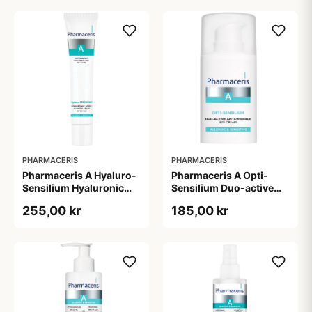
PHARMACERIS
PHARMACERIS
Pharmaceris A Hyaluro-
Pharmaceris A Opti-
Sensilium Hyaluronic
Sensilium Duo-active
Acid Face Creme (40 ml)
Anti-wrinkle Eye Cream
255,00 kr
185,00 kr
(15 ml)