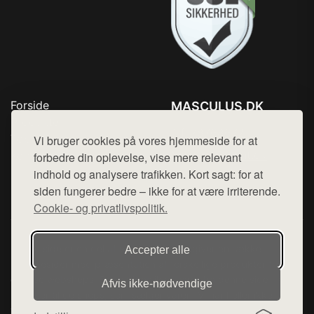
Forside
MASCULUS.DK
Produkter
Tlf. 78768672
Top Rabatter
Vi bruger cookies på vores hjemmeside for at
Mail:
hej@want.dk
Kontakt
forbedre din oplevelse, vise mere relevant
indhold og analysere trafikken. Kort sagt: for at
Cookie- og privatlivspolitik
siden fungerer bedre – ikke for at være irriterende.
Cookie- og privatlivspolitik.
Denne side er en del af want.dk, der udgiver en række
Accepter alle
hjemmesider med præsentation af forskellige produkter fra
diverse webshops. Der sælges ikke varer fra denne side - vi
Afvis ikke‑nødvendige
henviser til de shops, som sælger varen. Vi har heller ikke
varerne på lager.