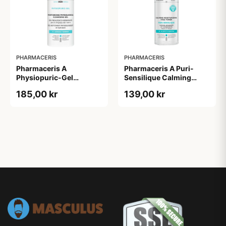
PHARMACERIS
PHARMACERIS
Pharmaceris A
Pharmaceris A Puri-
Physiopuric-Gel
Sensilique Calming
Moisturizing
Moisturizing Face Toner
185,00 kr
139,00 kr
Physiological Cleansing
(200 ml)
Gel (190 ml)