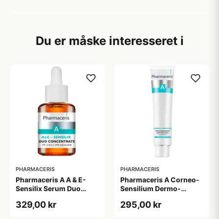
Du er måske interesseret i
PHARMACERIS
PHARMACERIS
Pharmaceris A A & E-
Pharmaceris A Corneo-
Sensilix Serum Duo
Sensilium Dermo-
Concentrate (30 ml)
regenerating Soothing
329,00 kr
295,00 kr
Cream (75 ml)