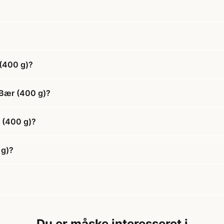
 (400 g)?
 Bær (400 g)?
r (400 g)?
 g)?
Du er måske interesseret i