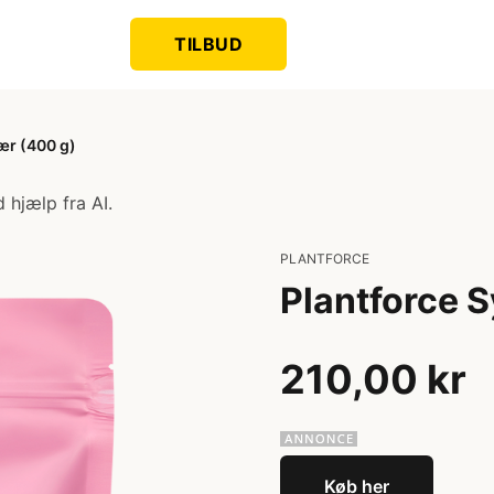
TILBUD
ær (400 g)
 hjælp fra AI.
PLANTFORCE
Plantforce 
210,00 kr
Køb her