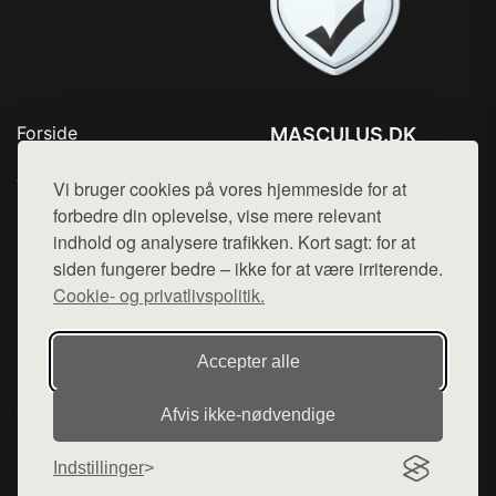
Forside
MASCULUS.DK
Produkter
Tlf. 78768672
Top Rabatter
Vi bruger cookies på vores hjemmeside for at
Mail:
hej@want.dk
Kontakt
forbedre din oplevelse, vise mere relevant
indhold og analysere trafikken. Kort sagt: for at
Cookie- og privatlivspolitik
siden fungerer bedre – ikke for at være irriterende.
Cookie- og privatlivspolitik.
Denne side er en del af want.dk, der udgiver en række
Accepter alle
hjemmesider med præsentation af forskellige produkter fra
diverse webshops. Der sælges ikke varer fra denne side - vi
Afvis ikke‑nødvendige
henviser til de shops, som sælger varen. Vi har heller ikke
varerne på lager.
Indstillinger