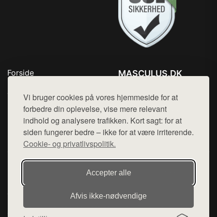
Forside
MASCULUS.DK
Produkter
Tlf. 78768672
Top Rabatter
Vi bruger cookies på vores hjemmeside for at
Mail:
hej@want.dk
Kontakt
forbedre din oplevelse, vise mere relevant
indhold og analysere trafikken. Kort sagt: for at
Cookie- og privatlivspolitik
siden fungerer bedre – ikke for at være irriterende.
Cookie- og privatlivspolitik.
Denne side er en del af want.dk, der udgiver en række
Accepter alle
hjemmesider med præsentation af forskellige produkter fra
diverse webshops. Der sælges ikke varer fra denne side - vi
Afvis ikke‑nødvendige
henviser til de shops, som sælger varen. Vi har heller ikke
varerne på lager.