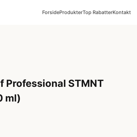
Forside
Produkter
Top Rabatter
Kontakt
f Professional STMNT
0 ml)