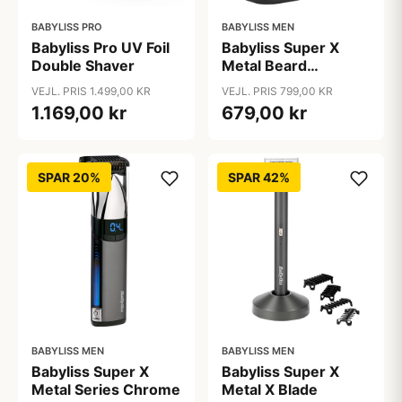
BABYLISS PRO
BABYLISS MEN
Babyliss Pro UV Foil
Babyliss Super X
Double Shaver
Metal Beard
Trimmer Chrome
VEJL. PRIS 1.499,00 KR
VEJL. PRIS 799,00 KR
T996E
1.169,00 kr
679,00 kr
SPAR 20%
SPAR 42%
BABYLISS MEN
BABYLISS MEN
Babyliss Super X
Babyliss Super X
Metal Series Chrome
Metal X Blade