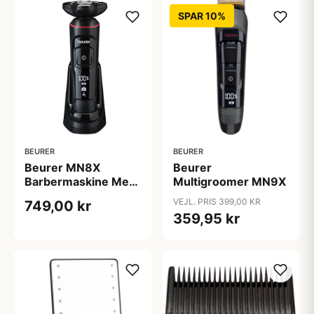
SPAR 10%
BEURER
BEURER
Beurer MN8X
Beurer
Barbermaskine Med
Multigroomer MN9X
Roterende Hoved
VEJL. PRIS 399,00 KR
749,00 kr
359,95 kr