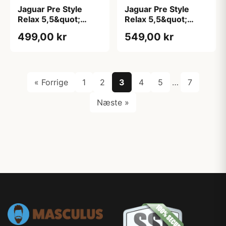
Jaguar Pre Style
Jaguar Pre Style
Relax 5,5&quot;
Relax 5,5&quot;
Styling Saks
Udtyndersaks
499,00 kr
549,00 kr
« Forrige
1
2
3
4
5
…
7
Næste »