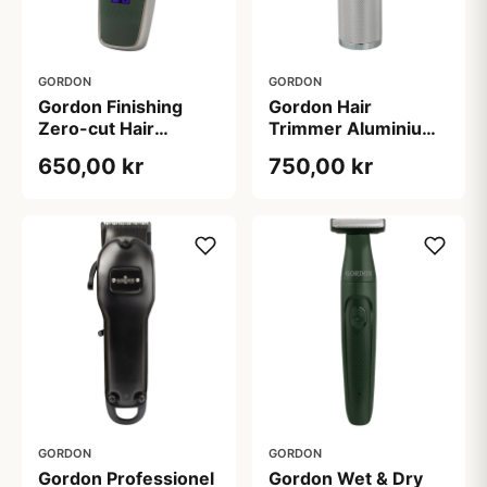
GORDON
GORDON
Gordon Finishing
Gordon Hair
Zero-cut Hair
Trimmer Aluminium
Trimmer B528 (1
B514 (1 stk)
650,00 kr
750,00 kr
stk)
GORDON
GORDON
Gordon Professionel
Gordon Wet & Dry