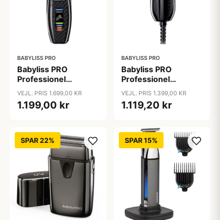
BABYLISS PRO
BABYLISS PRO
Babyliss PRO
Babyliss PRO
Professionel
Professionel
Trimmer FlashFX
Trimmer Kompakt
VEJL. PRIS 1.699,00 KR
VEJL. PRIS 1.399,00 KR
EtchFX
1.199,00 kr
1.119,20 kr
SPAR 22%
SPAR 15%