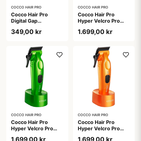
COCCO HAIR PRO
COCCO HAIR PRO
Cocco Hair Pro
Cocco Hair Pro
Digital Gap
Hyper Velcro Pro
Ambassador
Clipper Dark Teal
349,00 kr
1.699,00 kr
Graphene Fade
Clipper Blade (1 stk)
COCCO HAIR PRO
COCCO HAIR PRO
Cocco Hair Pro
Cocco Hair Pro
Hyper Velcro Pro
Hyper Velcro Pro
Clipper Green
Clipper Orange
1.699,00 kr
1.699,00 kr