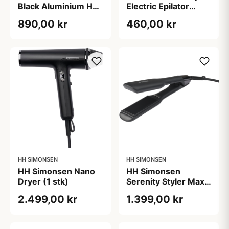
Black Aluminium Hair
Electric Epilator
Clikpper B533 (1
B806EVO (1 stk)
890,00 kr
460,00 kr
stk)
HH SIMONSEN
HH SIMONSEN
HH Simonsen Nano
HH Simonsen
Dryer (1 stk)
Serenity Styler Maxx
(1 stk)
2.499,00 kr
1.399,00 kr