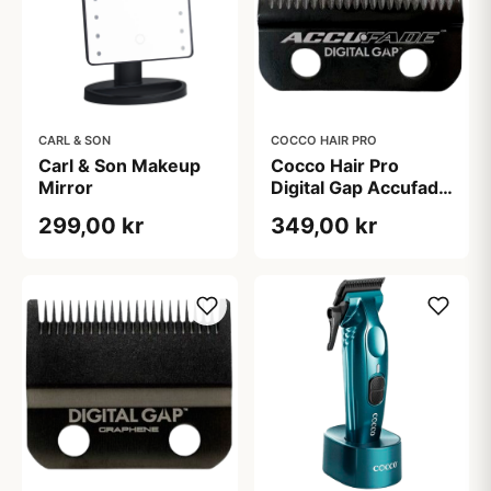
CARL & SON
COCCO HAIR PRO
Carl & Son Makeup
Cocco Hair Pro
Mirror
Digital Gap Accufade
Graphene Clipper
299,00 kr
349,00 kr
Blade (1 stk)