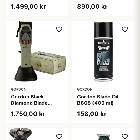
Pearl White
grøn D804PRO (1
1.499,00 kr
890,00 kr
sæt)
GORDON
GORDON
Gordon Black
Gordon Blade Oil
Diamond Blade
B808 (400 ml)
Magnetic Motor Hair
1.750,00 kr
158,00 kr
Clipper B535