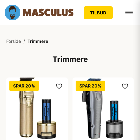
TILBUD
Forside
/
Trimmere
Trimmere
SPAR 20%
SPAR 20%