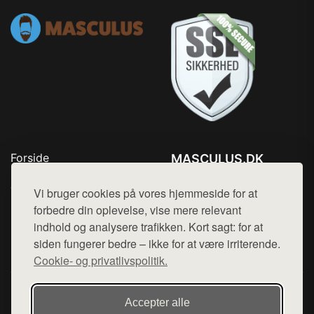
Forside
MASCULUS.DK
Produkter
Tlf. 78768672
Top Rabatter
Vi bruger cookies på vores hjemmeside for at
Mail:
hej@want.dk
Kontakt
forbedre din oplevelse, vise mere relevant
indhold og analysere trafikken. Kort sagt: for at
Cookie- og privatlivspolitik
siden fungerer bedre – ikke for at være irriterende.
Cookie- og privatlivspolitik.
Denne side er en del af want.dk, der udgiver en række
Accepter alle